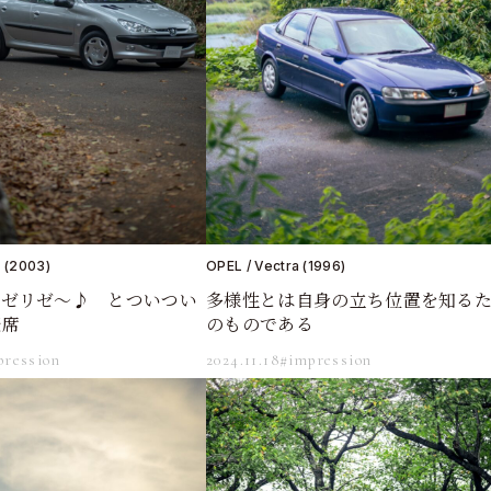
 (2003)
OPEL / Vectra (1996)
ンゼリゼ～♪ とついつい
多様性とは自身の立ち位置を知る
転席
のものである
pression
2024.11.18
#impression