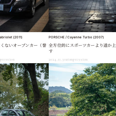
briolet (2011)
PORSCHE / Cayenne Turbo (2007)
しくないオープンカー（誉
全方位的にスポーツカーより遥か
す
pression
2024.11.30
#impression