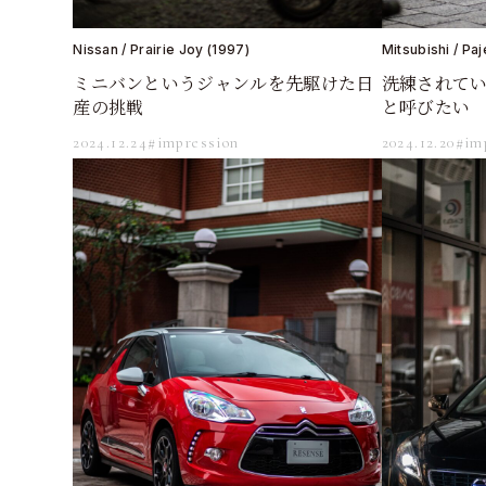
Nissan / Prairie Joy (1997)
Mitsubishi / Paj
ミニバンというジャンルを先駆けた日
洗練されて
産の挑戦
と呼びたい
2024.12.24
#impression
2024.12.20
#im