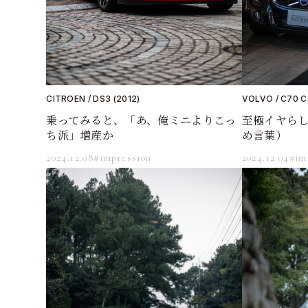
CITROEN / DS3 (2012)
VOLVO / C70 Ca
乗ってみると、「あ、俺ミニよりこっ
至極イヤら
ち派」増産か
め言葉）
2024.12.08
#impression
2024.12.04
#im