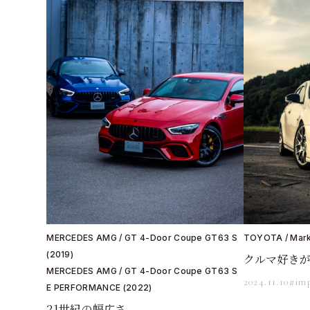
MERCEDES AMG / GT 4-Door Coupe GT63 S
TOYOTA / Mark
(2019)
クルマ好き
MERCEDES AMG / GT 4-Door Coupe GT63 S
2024.11.10
#im
E PERFORMANCE (2022)
21世紀の幅広さ