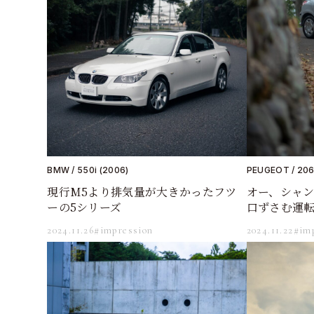
BMW / 550i (2006)
PEUGEOT / 206
現行M5より排気量が大きかったフツ
オー、シャ
ーの5シリーズ
口ずさむ運
2024.11.26
#impression
2024.11.22
#im