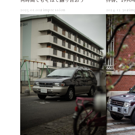
2025.01.01
#impression
2024.12.30
#im