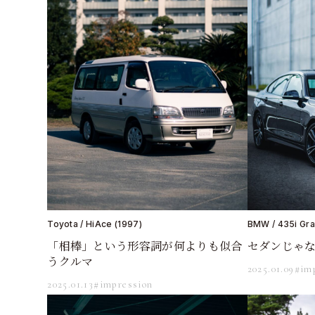
Toyota / HiAce (1997)
BMW / 435i Gra
「相棒」という形容詞が何よりも似合
セダンじゃ
うクルマ
2025.01.09
#im
2025.01.13
#impression