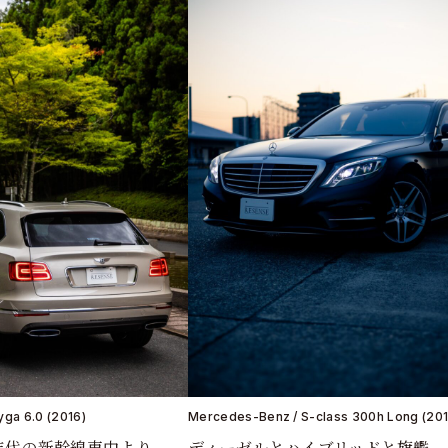
yga 6.0 (2016)
Mercedes-Benz / S-class 300h Long (201
0年代の新幹線車中より
ディーゼルとハイブリッドと旗艦