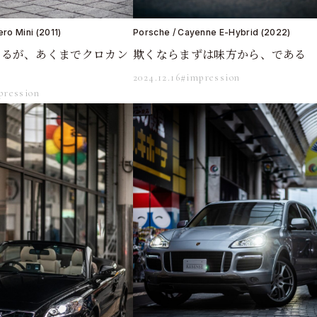
ero Mini (2011)
Porsche / Cayenne E-Hybrid (2022)
いるが、あくまでクロカン
欺くならまずは味方から、である
2024.12.16
#impression
pression