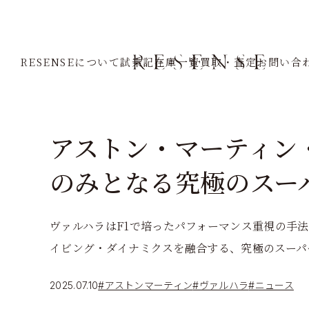
Home
Journal
アストンマーティン
ヴァルハラ
RESENSEについて
試乗記
在庫一覧
買取・査定
お問い合
アストン・マーティン・
のみとなる究極のスー
ヴァルハラはF1で培ったパフォーマンス重視の手
イビング・ダイナミクスを融合する、究極のスーパ
2025.07.10
#アストンマーティン
#ヴァルハラ
#ニュース