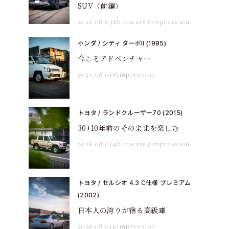
SUV（前編）
2026.08.03
#hinacars
#impression
ホンダ / シティ ターボII (1985)
今こそアドベンチャー
2025.08.01
#impression
トヨタ / ランドクルーザー70 (2015)
30+10年前のそのままを楽しむ
2026.08.06
#hinacars
#impression
トヨタ / セルシオ 4.3 C仕様 プレミアム
(2002)
日本人の誇りが宿る高級車
2026.08.01
#impression