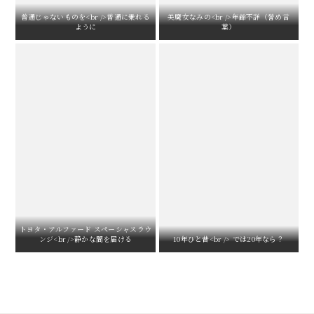
普通じゃないものを<br />普通に乗れる
美魔女なみの<br />年齢不詳（誉め言
ように
葉）
トヨタ・アルファード スペーシャスラウ
ンジ<br />静かな間を届ける
10年ひと昔<br /> では20年なら？