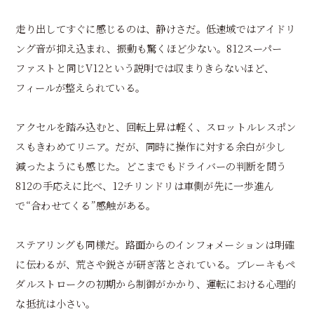
走り出してすぐに感じるのは、静けさだ。低速域ではアイドリ
ング音が抑え込まれ、振動も驚くほど少ない。812スーパー
ファストと同じV12という説明では収まりきらないほど、
フィールが整えられている。
アクセルを踏み込むと、回転上昇は軽く、スロットルレスポン
スもきわめてリニア。だが、同時に操作に対する余白が少し
減ったようにも感じた。どこまでもドライバーの判断を問う
812の手応えに比べ、12チリンドリは車側が先に一歩進ん
で“合わせてくる”感触がある。
ステアリングも同様だ。路面からのインフォメーションは明確
に伝わるが、荒さや鋭さが研ぎ落とされている。ブレーキもペ
ダルストロークの初期から制御がかかり、運転における心理的
な抵抗は小さい。