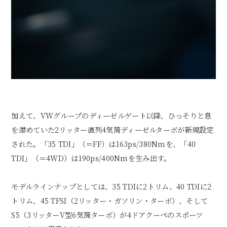
加えて、VWグループのディーゼルゲート以降、ひっそりと息
を潜めていた2リッター直列4気筒ディーゼルターボが新規設定
された。「35 TDI」（＝FF）は163ps/380Nmを、「40
TDI」（＝4WD）は190ps/400Nmを生み出す。
モデルラインナップとしては、35 TDIに2トリム、40 TDIに2
トリム、45 TFSI（2リッター・ガソリン・ターボ）、そして
S5（3リッターV型6気筒ターボ）が4ドアクーペのスポーツ