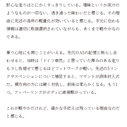
肝心な走りはとにかくすっきりしている。雑味というか灰汁の
ようなものが一切ない、透き通った味わいだと感じる。その理
由に先述の各所の軽量化が効いていると感じる。手元に伝わる
情報は適切に取捨選択されていながらも、あくまで軽やかなの
である。
乗り心地にも同じことがいえる。先代のA5の記憶と照らし合
わせると、当時は「ドイツ車然」と思っていた厚みのある走り
も少し色褪せて感じるほどフットワークが軽い。先述の5リン
クサスペンションについて補足すると、マウントが液体封入式
だ。横方向の力には硬く対処し、前後は柔らかくなる。もう1
つ。アッパーリンクがボディに直接繋がっている。
これが軽やかだけれど、確かな手応えは残っている理由なのだ
と感じる。