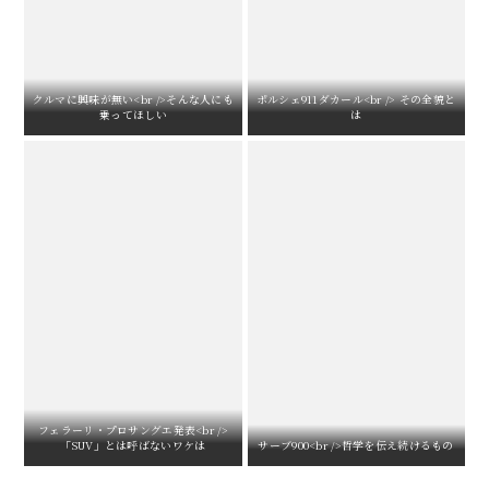
クルマに興味が無い<br />そんな人にも
ポルシェ911ダカール<br /> その全貌と
乗ってほしい
は
フェラーリ・プロサングエ発表<br />
「SUV」とは呼ばないワケは
サーブ900<br />哲学を伝え続けるもの