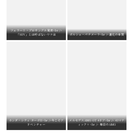
フェラーリ・プロサングエ発表<br />
「SUV」とは呼ばないワケは
ポルシェ・パナメーラ<br />進化の本質
ホンダ・シティ ターボII<br />今こそア
メルセデスAMG GT 4ドア<br /> 43マテ
ドベンチャー
ィック＋<br /> 毎日のAMG