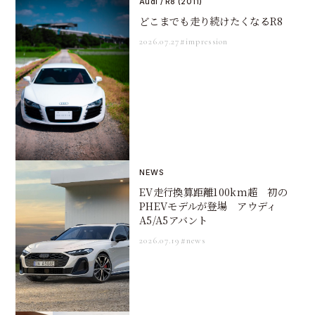
Audi / R8 (2011)
どこまでも走り続けたくなるR8
2026.07.27
#impression
NEWS
EV走行換算距離100km超 初の
PHEVモデルが登場 アウディ
A5/A5アバント
2026.07.19
#news