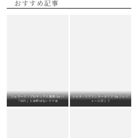
おすすめ記事
フェラーリ・プロサングエ発表<br />
トヨタ・スプリンターカリブ<br />レジ
「SUV」とは呼ばないワケは
ャーに行こう