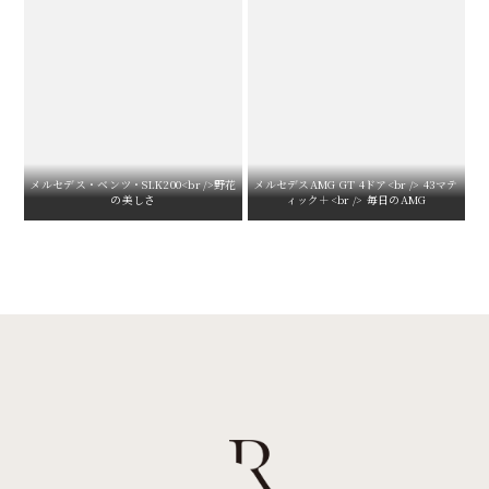
メルセデス・ベンツ・SLK200<br />野花
メルセデスAMG GT 4ドア<br /> 43マテ
の美しさ
ィック＋<br /> 毎日のAMG