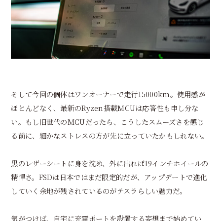
そして今回の個体はワンオーナーで走行15000km。使用感が
ほとんどなく、最新のRyzen搭載MCUは応答性も申し分な
い。もし旧世代のMCUだったら、こうしたスムーズさを感じ
る前に、細かなストレスの方が先に立っていたかもしれない。
黒のレザーシートに身を沈め、外に出れば19インチホイールの
精悍さ。FSDは日本ではまだ限定的だが、アップデートで進化
していく余地が残されているのがテスラらしい魅力だ。
気がつけば、自宅に充電ポートを設置する妄想まで始めてい