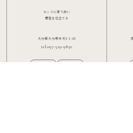
センスに寄り添い
感性を仕立てる
大分県大分市弁天3-1-45
tel.097-529-9850
Stock
Map