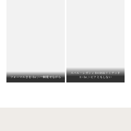
スバル・レガシィ B4 RSKリミテッド
フォーマルさを<br />一瞬見せながら
Ⅱ<br />ビクともしない