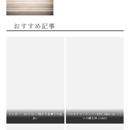
おすすめ記事
ジャガー・XE S<br />隠れた名車との出
メルセデス・ベンツ・E55 AMG<br />二
会い
つの顔を持つAMG