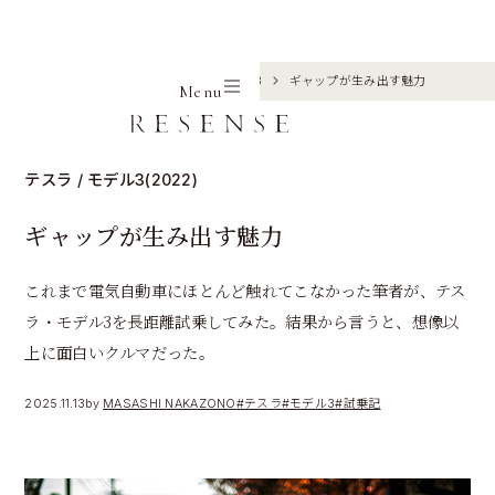
Home
Journal
テスラ
モデル3
ギャップが生み出す魅力
Menu
テスラ / モデル3(2022)
ギャップが生み出す魅力
これまで電気自動車にほとんど触れてこなかった筆者が、テス
ラ・モデル3を長距離試乗してみた。結果から言うと、想像以
上に面白いクルマだった。
2025.11.13
by
MASASHI NAKAZONO
#テスラ
#モデル3
#試乗記