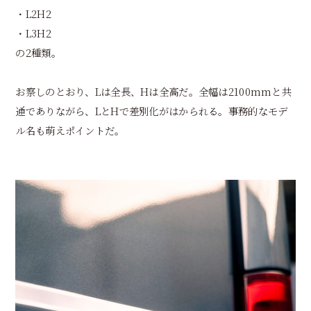
・L2H2
・L3H2
の2種類。
お察しのとおり、Lは全長、Hは全高だ。全幅は2100mmと共
通でありながら、LとHで差別化がはかられる。事務的なモデ
ル名も萌えポイントだ。