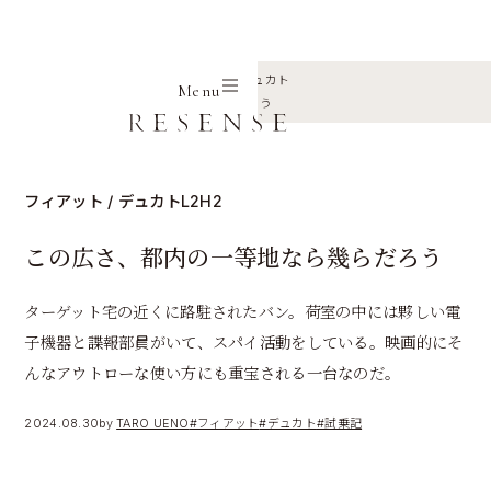
Home
Journal
フィアット
デュカト
Menu
この広さ、都内の一等地なら幾らだろう
フィアット / デュカトL2H2
この広さ、都内の一等地なら幾らだろう
ターゲット宅の近くに路駐されたバン。荷室の中には夥しい電
子機器と諜報部員がいて、スパイ活動をしている。映画的にそ
んなアウトローな使い方にも重宝される一台なのだ。
2024.08.30
by
TARO UENO
#フィアット
#デュカト
#試乗記