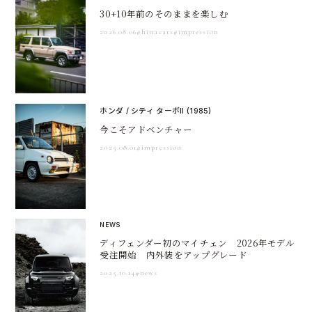
30+10年前のそのままを楽しむ
2026.08.06
#hinacars
#impression
ホンダ / シティ ターボII (1985)
今こそアドベンチャー
2025.08.01
#impression
NEWS
ディフェンダー初のマイチェン 2026年モデル
受注開始 内外装をアップグレード
2025.10.14
#news