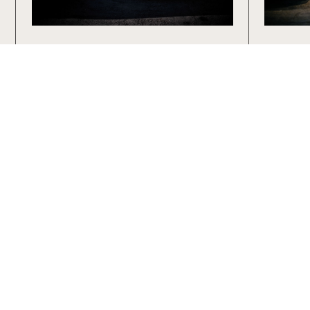
センスに寄り添い
感性を仕立てる
大分県大分市弁天3-1-45
tel.097-529-9850
Stock
Map