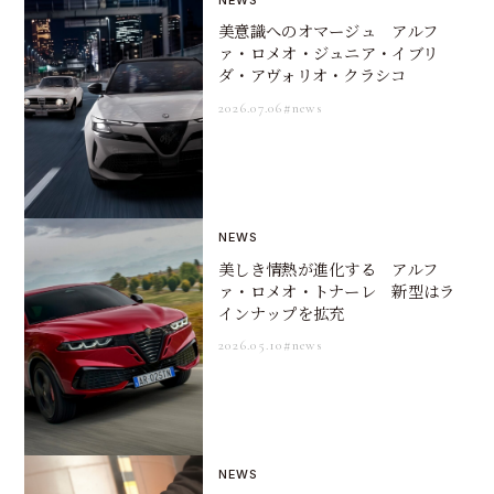
NEWS
美意識へのオマージュ アルフ
ァ・ロメオ・ジュニア・イブリ
ダ・アヴォリオ・クラシコ
2026.07.06
#news
NEWS
美しき情熱が進化する アルフ
ァ・ロメオ・トナーレ 新型はラ
インナップを拡充
2026.05.10
#news
NEWS