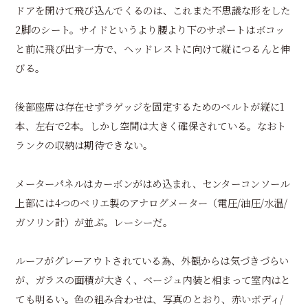
ドアを開けて飛び込んでくるのは、これまた不思議な形をした
2脚のシート。サイドというより腰より下のサポートはボコッ
と前に飛び出す一方で、ヘッドレストに向けて縦につるんと伸
びる。
後部座席は存在せずラゲッジを固定するためのベルトが縦に1
本、左右で2本。しかし空間は大きく確保されている。なおト
ランクの収納は期待できない。
メーターパネルはカーボンがはめ込まれ、センターコンソール
上部には4つのベリエ製のアナログメーター（電圧/油圧/水温/
ガソリン計）が並ぶ。レーシーだ。
ルーフがグレーアウトされている為、外観からは気づきづらい
が、ガラスの面積が大きく、ベージュ内装と相まって室内はと
ても明るい。色の組み合わせは、写真のとおり、赤いボディ/