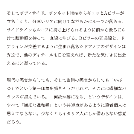
そしてボディサイド。ボンネット後端からギュッとAピラーが
立ち上がり、分厚いリアに向けてなだらかにルーフが落ちる。
サイドラインもルーフに持ち上げられるように前から後ろにか
けて躍動感を持って一直線に伸びる。Bピラーの延長線と、ド
アラインが交差するように生まれ落ちたドアノブのデザインは
秀逸で、他のディテールも日を変えれば、新たな気付きに出会
えるほど凝っている。
現代の感覚からしても、そして当時の感覚からしても「いび
つ」だという第一印象を描きそうだけれど、そこには繊細なバ
ランスが潜んでいる。「何故か癖になる」というデザインは、
すべて「繊細な違和感」という共通点があるように筆者個人は
思えてならない。少なくともイタリア人にしか備わらない感覚
だろう。