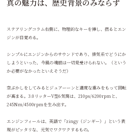
真の魅力は、歴史背景のみならず
ステアリングコラム右側に、物理的なキーを挿し、撚るとエン
ジンが目覚める。
シンプルにエンジンからのサウンドであり、排気系でどうにか
しようといった、今風の魂胆は一切見受けられない。（という
か必要がなかったといえそうだ）
空ぶかしをしてみるとジュアーーンと適度な重みをもって回転
が高まる。3.0リッターV型6気筒は、210ps/6200rpmと、
245Nm/4500rpmを生み出す。
エンジンフィールは、英語で「zingy（ジンギー）」という表
現がピッタリな、元気でワクワクするもの。