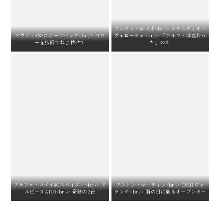
アルファ・ロメオ<br /> ステルヴィオ・
アウディRS7スポーツバック<br /> パワ
ヴェローチェ<br /> 「アルファは変わっ
ーを技術でねじ伏せて
た」のか
アルファ・ロメオ4Cスパイダー<br /> ア
アストン・マーティン<br /> DB11ヴォ
ルピーヌA110<br /> 奇跡の2台
ランテ<br /> 雨の日に乗るオープンカー