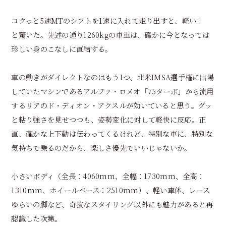
コクっと5速MTのシフトを1速に入れて走り出すと、軽い！
と驚いた。先述の通り1260kgの車重は、確かに今となっては
珍しい身のこなしに直結する。
車の動きがダイレクトなのはもう1つ、北米IMSA選手権に出場
していたマシンであるアルファ・ロメオ「75ターボ」から流用
するリアのド・ディオン・アクスルが効いていると思う。グッ
と粘り強さを見せつつも、姿勢変化に対して軽快に反応。正
直、確かな上下動は伝わってくるけれど、特別な車に、特別な
気持ちで乗るのだから、楽しさ優先でいいじゃないか。
小さいボディ（全長：4060mm、全幅：1730mm、全高：
1310mm、ホイールベース：2510mm）、軽い車体、レース
ゆらいの脚など、奇抜なスタイリング以外にも魅力があると再
認識した次第。