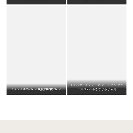
ダイハツ・シャレード デ・トマソ ビア
クラシカルの<br />現代的解釈<br />
ンカ<br />小さなじゃじゃ馬