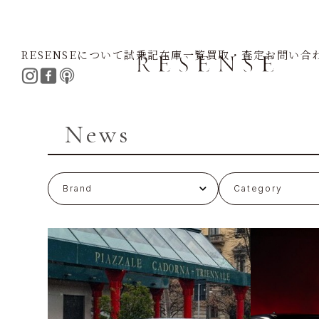
RESENSEについて
試乗記
在庫一覧
買取・査定
お問い合
Home
News
News