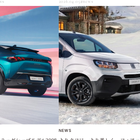
ws
2026.04.05
#news
NEWS