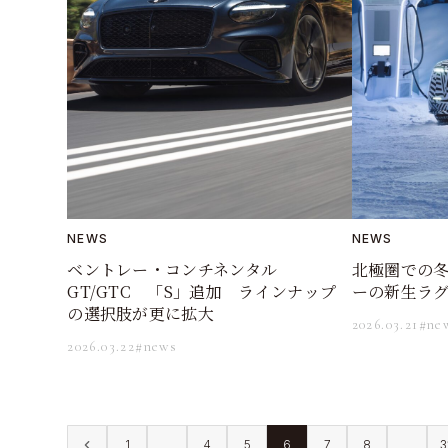
NEWS
NEWS
ベントレー・コンチネンタル
北極圏での
GT/GTC 「S」追加 ラインナップ
ーの新生ラグ
の選択肢が更に拡大
2026.03.21
#ne
2026.03.22
#news
1
…
4
5
6
7
8
…
3