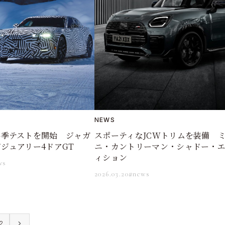
NEWS
冬季テストを開始 ジャガ
スポーティなJCWトリムを装備 
ジュアリー4ドアGT
ニ・カントリーマン・シャドー・
ィション
ws
2026.03.20
#news
2