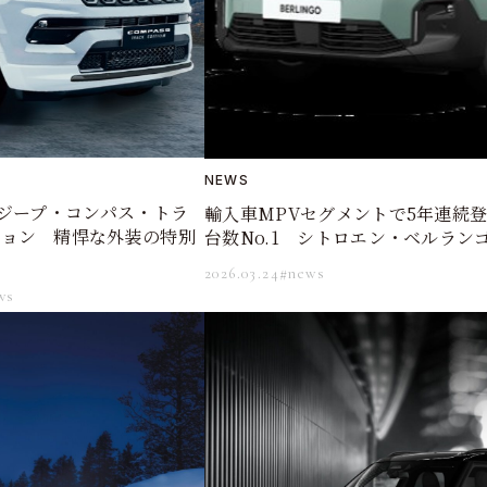
NEWS
 ジープ・コンパス・トラ
輸入車MPVセグメントで5年連続
ション 精悍な外装の特別
台数No.1 シトロエン・ベルラン
2026.03.24
#news
ws