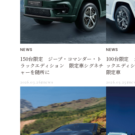
NEWS
NEWS
150台限定 ジープ・コマンダー・ト
100台限定
ラックエディション 限定車シグネチ
ックエディ
ャーを随所に
限定車
2026.03.26
#news
2026.03.25
#ne