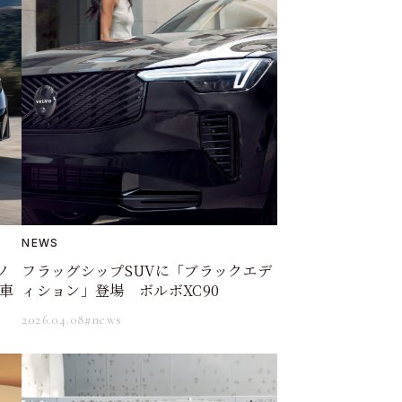
NEWS
ノ
フラッグシップSUVに「ブラックエデ
車
ィション」登場 ボルボXC90
2026.04.08
#news