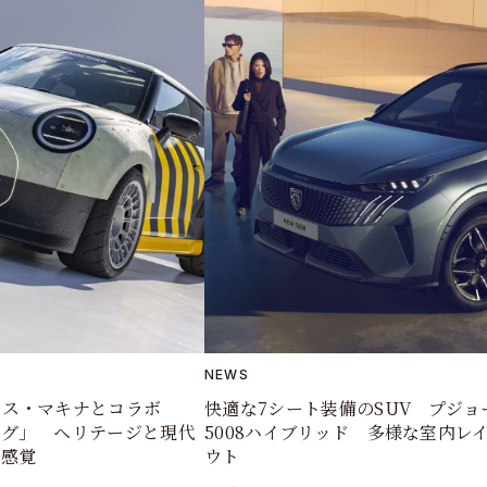
NEWS
クス・マキナとコラボ
快適な7シート装備のSUV プジョ
ッグ」 ヘリテージと現代
5008ハイブリッド 多様な室内レ
ン感覚
ウト