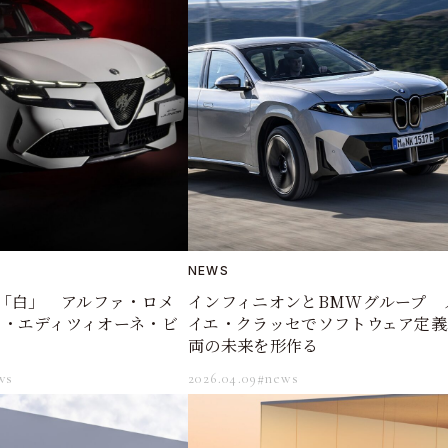
NEWS
の「白」 アルファ・ロメ
インフィニオンとBMWグループ 
ア・エディツィオーネ・ビ
イエ・クラッセでソフトウェア定義
両の未来を形作る
ws
2026.04.09
#news