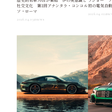
プジョー フ
歴史的名車70台が集結 伊の美意識と
初の電気自動車
社交文化 第1回アナンタラ・コンコル
ソ・ローマ
2026.04.02
#ne
2026.04.03
#news