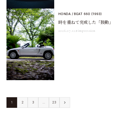
HONDA / BEAT 660 (1993)
時を重ねて完成した「鼓動」
2026.07.12
#impression
1
2
3
…
23