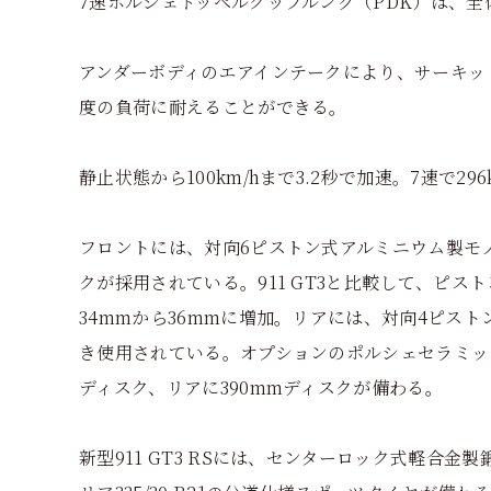
7速ポルシェドッペルクップルング（PDK）は、全体
アンダーボディのエアインテークにより、サーキッ
度の負荷に耐えることができる。
静止状態から100km/hまで3.2秒で加速。7速で29
フロントには、対向6ピストン式アルミニウム製モ
クが採用されている。911 GT3と比較して、ピス
34mmから36mmに増加。リアには、対向4ピスト
き使用されている。オプションのポルシェセラミック
ディスク、リアに390mmディスクが備わる。
新型911 GT3 RSには、センターロック式軽合金製