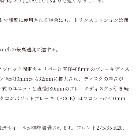
的なギア比が911 GT3よりも短くなっている。
トで頻繁に使用される場合にも、トランスミッションは極
6km/hの最高速度に達する。
ノブロック固定キャリパーと直径408mmのブレーキディス
トン径が30mmから32mmに拡大され、ディスクの厚さが
ン式のユニットと直径380mmのブレーキディスクが引き続
コンポジットブレーキ（PCCB）はフロントに410mm
鍛造ホイールが標準装備されます。フロント275/35 R20、