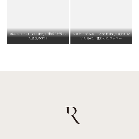
ポルシェ・911GT3<br />“素顔”を残し
スズキ・ジムニー ノマド<br />変わらな
た最後のGT3
いために、変わったジムニー