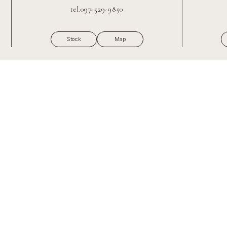
tel.097-529-9850
Stock
Map
アートを味わうように、車を愉しむ
©2026 RESENSE