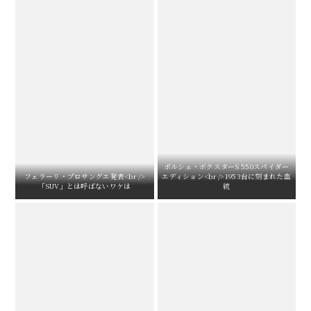
ポルシェ・ボクスターS 550スパイダー
フェラーリ・プロサングエ発表<br />
エディション<br />1953台に刻まれた血
「SUV」とは呼ばないワケは
統