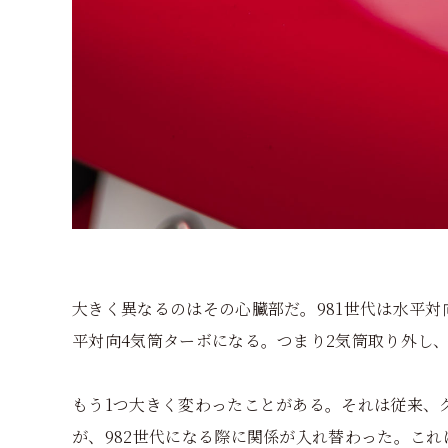
大きく異なるのはその心臓部だ。981世代は水平対
平対向4気筒ターボになる。つまり2気筒取り外し
もう1つ大きく変わったことがある。それは従来、
が、982世代になる際に関係が入れ替わった。これ