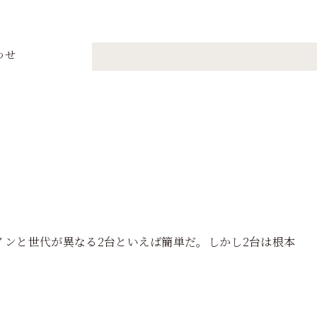
わせ
ったく別の車
インと世代が異なる2台といえば簡単だ。しかし2台は根本