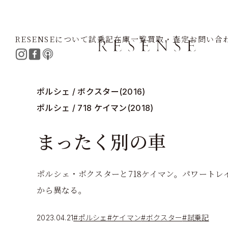
RESENSEについて
試乗記
在庫一覧
買取・査定
お問い合
Home
Journal
ポルシェ
ケイマン
ボクスター
ま
ポルシェ / ボクスター(2016)
ポルシェ / 718 ケイマン(2018)
まったく別の車
ポルシェ・ボクスターと718ケイマン。パワートレ
から異なる。
2023.04.21
#ポルシェ
#ケイマン
#ボクスター
#試乗記