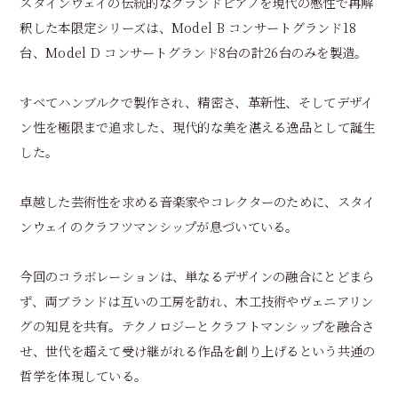
スタインウェイの伝統的なグランドピアノを現代の感性で再解
釈した本限定シリーズは、Model B コンサートグランド18
台、Model D コンサートグランド8台の計26台のみを製造。
すべてハンブルクで製作され、精密さ、革新性、そしてデザイ
ン性を極限まで追求した、現代的な美を湛える逸品として誕生
した。
卓越した芸術性を求める音楽家やコレクターのために、スタイ
ンウェイのクラフツマンシップが息づいている。
今回のコラボレーションは、単なるデザインの融合にとどまら
ず、両ブランドは互いの工房を訪れ、木工技術やヴェニアリン
グの知見を共有。テクノロジーとクラフトマンシップを融合さ
せ、世代を超えて受け継がれる作品を創り上げるという共通の
哲学を体現している。