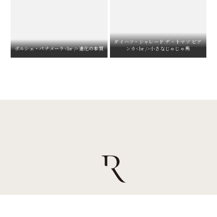
ダイハツ・シャレード デ・トマソ ビア
ポルシェ・パナメーラ<br />進化の本質
ンカ<br />小さなじゃじゃ馬