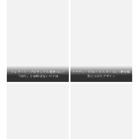
フェラーリ・プロサングエ発表<br />
アウディ・TTロードスター<br />時を味
「SUV」とは呼ばないワケは
方につけたデザイン