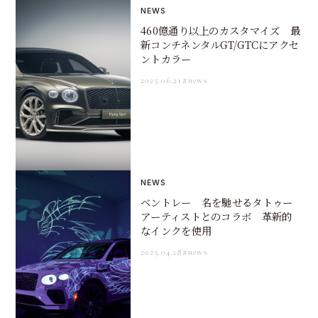
NEWS
460億通り以上のカスタマイズ 最
新コンチネンタルGT/GTCにアクセ
ントカラー
2025.06.21
#news
NEWS
ベントレー 名を馳せるタトゥー
アーティストとのコラボ 革新的
なインクを使用
2025.04.28
#news