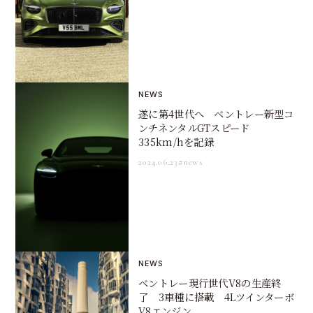
NEWS
遂に第4世代へ ベントレー新型コ
ンチネンタルGTスピード
335km/hを記録
2024.06.23
#news
NEWS
ベントレー現行世代V8の生産終
了 3車種に搭載 4Lツインターボ
V8エンジン