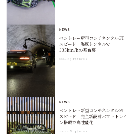
NEWS
ベントレー新型コンチネンタルGT
スピード 海底トンネルで
335km/hの舞台裏
2024.09.17
#news
NEWS
ベントレー新型コンチネンタルGT
スピード 完全新設計パワートレイ
ン搭載で高性能化
2024.08.04
#news