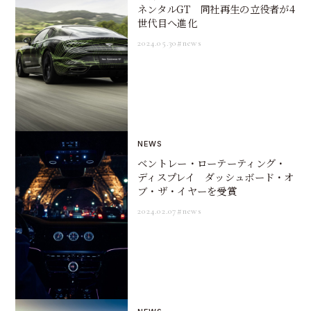
ネンタルGT 同社再生の立役者が4
世代目へ進化
2024.05.30
#news
NEWS
ベントレー・ローテーティング・
ディスプレイ ダッシュボード・オ
ブ・ザ・イヤーを受賞
2024.02.07
#news