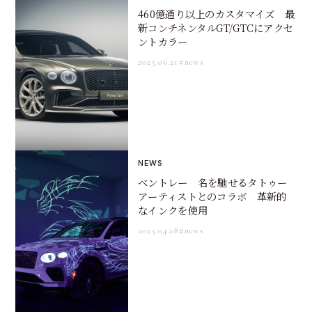
460億通り以上のカスタマイズ 最
新コンチネンタルGT/GTCにアクセ
ントカラー
2025.06.21
#news
NEWS
ベントレー 名を馳せるタトゥー
アーティストとのコラボ 革新的
なインクを使用
2025.04.28
#news