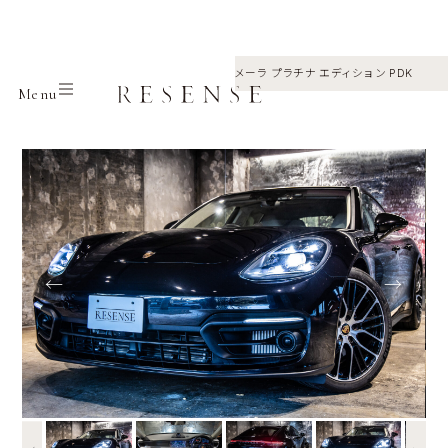
Home
Selection
Porsche
パナメーラ プラチナ エディション PDK
Menu
←
→