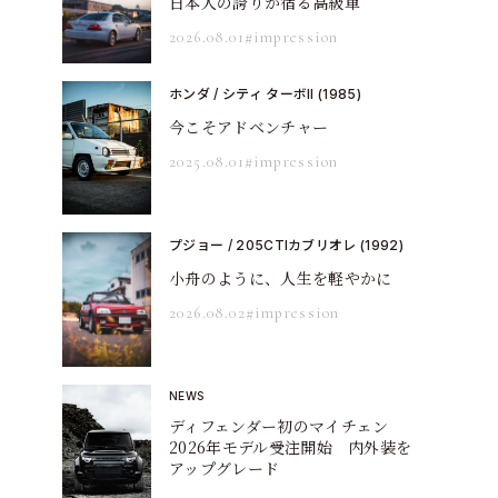
日本人の誇りが宿る高級車
2026.08.01
#impression
ホンダ / シティ ターボII (1985)
今こそアドベンチャー
2025.08.01
#impression
プジョー / 205CTIカブリオレ (1992)
小舟のように、人生を軽やかに
2026.08.02
#impression
NEWS
ディフェンダー初のマイチェン
2026年モデル受注開始 内外装を
アップグレード