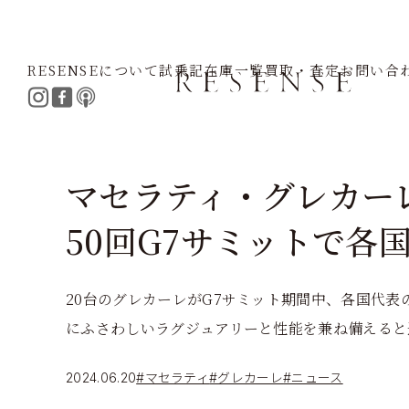
RESENSEについて
試乗記
在庫一覧
買取・査定
お問い合
Home
Journal
マセラティ
グレカーレ
マセラティ・グレカー
50回G7サミットで各
20台のグレカーレがG7サミット期間中、各国代
にふさわしいラグジュアリーと性能を兼ね備えると
2024.06.20
#マセラティ
#グレカーレ
#ニュース