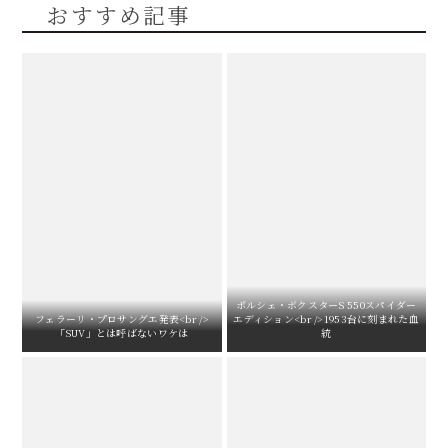
おすすめ記事
ポルシェ・ボクスターS 550スパイダー
フェラーリ・プロサングエ発表<br />
エディション<br />1953台に刻まれた血
「SUV」とは呼ばないワケは
統