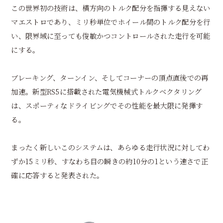
この世界初の技術は、横方向のトルク配分を指揮する見えない
マエストロであり、ミリ秒単位でホイール間のトルク配分を行
い、限界域に至っても俊敏かつコントロールされた走行を可能
にする。
ブレーキング、ターンイン、そしてコーナーの頂点直後での再
加速。新型RS5に搭載された電気機械式トルクベクタリング
は、スポーティなドライビングでその性能を最大限に発揮す
る。
まったく新しいこのシステムは、あらゆる走行状況に対してわ
ずか15ミリ秒、すなわち目の瞬きの約10分の1という速さで正
確に応答すると発表された。