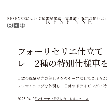
RESENSEについて
試乗記
在庫一覧
買取・査定
お問い合
Home
Journal
マセラティ
グレカーレ
フォーリセリエ仕立て
レ 2種の特別仕様車
自然の風景や光の美しさをモチーフにしたこれら2
フツマンシップを体現し、日常のドライビングに特
2026.04.19
#マセラティ
#グレカーレ
#ニュース