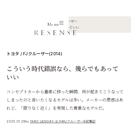
Home
Journal
トヨタ
FJクルーザー
Menu
こういう時代錯誤なら、幾らでもあっていい
トヨタ / FJクルーザー(2014)
こういう時代錯誤なら、幾らでもあって
いい
コンセプトカーから量産に移った瞬間、何が起きてこうなって
しまったのと言いたくなるモデルは多い。メーカーの思惑はあ
れど、「限りなく近く」を実現した貴重なモデルだ。
2025.01.29
by
TARO UENO
#トヨタ
#FJクルーザー
#試乗記