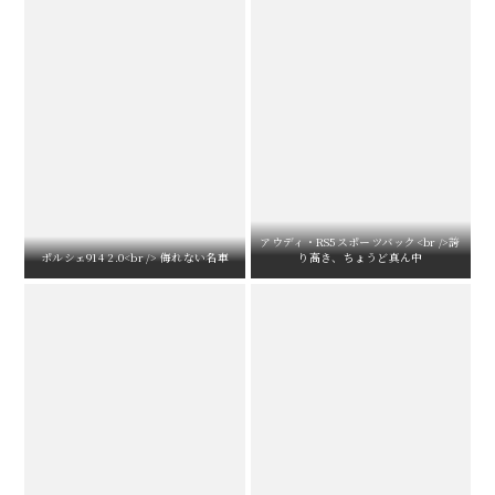
アウディ・RS5スポーツバック<br />誇
ポルシェ914 2.0<br /> 侮れない名車
り高き、ちょうど真ん中