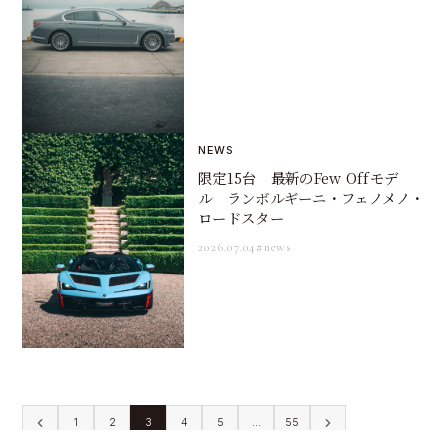
NEWS
限定15台 最新のFew Offモデ
ル ランボルギーニ・フェノメノ・
ロードスター
2026.07.04
#news
1
2
3
4
5
…
55