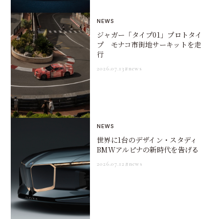
NEWS
ジャガー「タイプ01」プロトタイ
プ モナコ市街地サーキットを走
行
2026.07.13
#news
NEWS
世界に1台のデザイン・スタディ
BMWアルピナの新時代を告げる
2026.07.12
#news