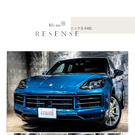
Home
Selection
Porsche
Menu
カイエン E-ハイブリッド ティプトロニックS 4WD
←
→