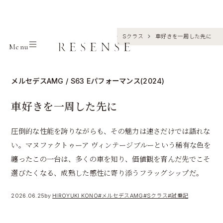
Home
Journal
メルセデスAMG
Sクラス
車好きを一周した先に
Menu
メルセデスAMG / S63 Eパフォーマンス(2024)
車好きを一周した先に
圧倒的な性能を誇りながらも、その魅力は速さだけでは語れな
い。マヌファクトゥーア ヴィンテージブルーという稀有な色を
纏ったこの一台は、多くの車を知り、価値観を育んだ先でこそ
選びたくなる、成熟した感性に寄り添うフラッグシップだ。
2026.06.25
by
HIROYUKI KONO
#メルセデスAMG
#Sクラス
#試乗記