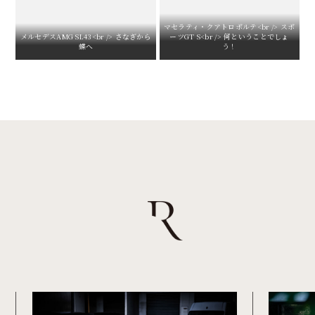
マセラティ・クアトロポルテ<br /> スポ
メルセデスAMG SL43<br /> さなぎから
ーツGT S<br /> 何ということでしょ
蝶へ
う！