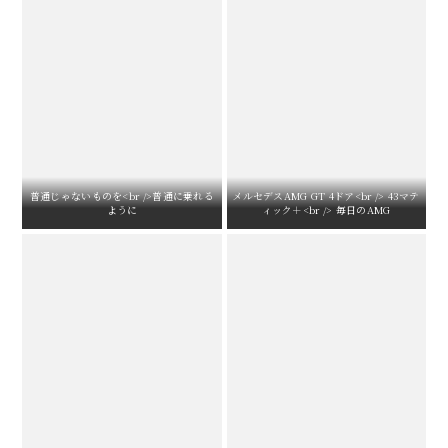
普通じゃないものを<br />普通に乗れる
メルセデスAMG GT 4ドア<br /> 43マテ
ように
ィック＋<br /> 毎日のAMG