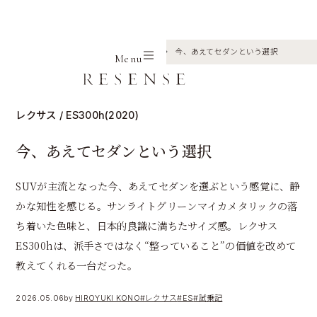
Home
Journal
レクサス
ES
今、あえてセダンという選択
Menu
レクサス / ES300h(2020)
今、あえてセダンという選択
SUVが主流となった今、あえてセダンを選ぶという感覚に、静
かな知性を感じる。サンライトグリーンマイカメタリックの落
ち着いた色味と、日本的良識に満ちたサイズ感。レクサス
ES300hは、派手さではなく“整っていること”の価値を改めて
教えてくれる一台だった。
2026.05.06
by
HIROYUKI KONO
#レクサス
#ES
#試乗記