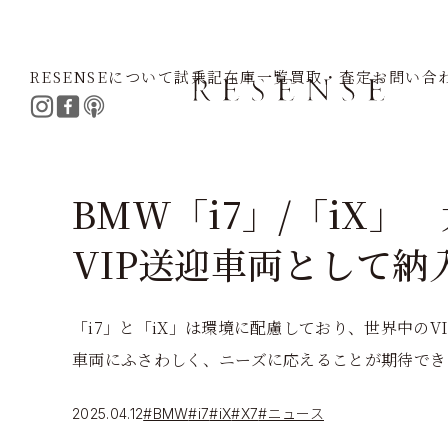
RESENSEについて
試乗記
在庫一覧
買取・査定
お問い合
Home
Journal
BMW
i7
iX
X7
BMW「i7」/「iX
VIP送迎車両として納
「i7」と「iX」は環境に配慮しており、世界中のV
車両にふさわしく、ニーズに応えることが期待でき
2025.04.12
#BMW
#i7
#iX
#X7
#ニュース