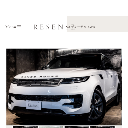
Home
Selection
Land rover
Menu
レンジローバースポーツ S 3.0L D300 ディーゼル 4WD
←
→