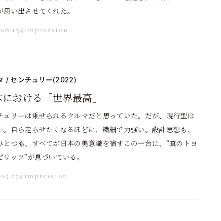
が思い出させてくれた。
.08.15
#impression
 / センチュリー(2022)
本における「世界最高」
チュリーは乗せられるクルマだと思っていた。だが、現行型は
た。自ら走らせたくなるほどに、繊細で力強い。設計思想も、
ひとつも、すべてが日本の美意識を宿すこの一台に、“真のトヨ
ピリッツ”が息づいている。
.05.27
#impression