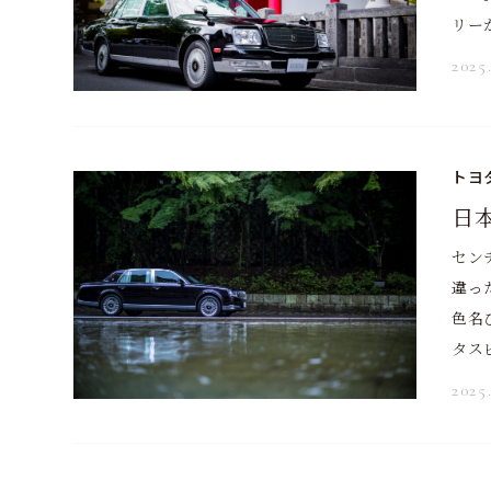
リー
2025
トヨタ
日
セン
違っ
色名
タス
2025