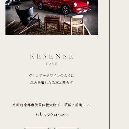
ヴィンテージワインのように
深みを増した名車と暮らす
京都府京都市伏見区横大路下三栖城ノ前町55-2
tel.075-634-3200