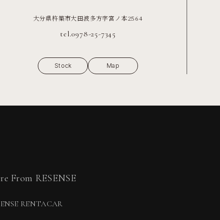
大分県杵築市大田波多方字宮ノ本2564
tel.0978-25-7345
Stock
Map
re From RESENSE
SENSE RENTACAR