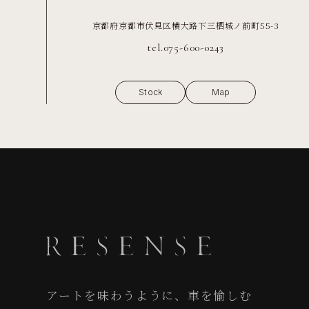
京都府京都市伏見区横大路下三栖城ノ前町55-3
tel.075-600-0243
Stock
Map
アートを味わうように、車を愉しむ