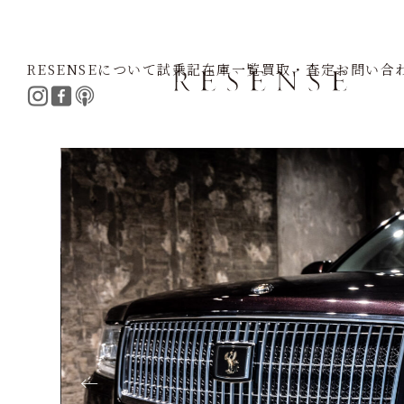
RESENSEについて
試乗記
在庫一覧
買取・査定
お問い合
Home
Selection
Toyota
センチュリー 5.0 飛鳥
←