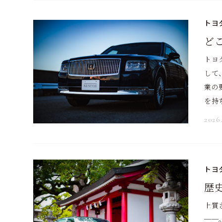
トヨタ
ど
トヨ
して
業の
を持
2026
トヨタ
歴
上質
──