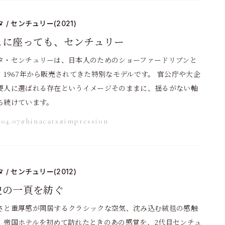
 / センチュリー(2021)
こに座っても、センチュリー
タ・センチュリーは、日本人のためのショーファードリブンと
、1967年から販売されてきた特別なモデルです。 官公庁や大企
要人に選ばれる存在というイメージそのままに、揺るがない軸
ち続けています。
.04.07
#hinacars
#impression
 / センチュリー(2012)
史の一頁を紡ぐ
さと重厚感が同居するクラシックな空気、沈み込む絨毯の感触
。帝国ホテルを初めて訪れたときのあの感覚を、2代目センチュ