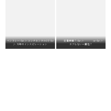
ベントレー<br /> コンチネンタルGT<br
定番車種？<br /> or<br />
/> 70年のインスピレーション
カブらない＝個性？