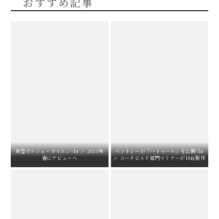
おすすめ記事
新型ポルシェ・カイエン<br /> 2023年
ベントレーが「バトゥール」を公開<br
春にデビューへ
/> コーチビルド部門マリナーが18台製作