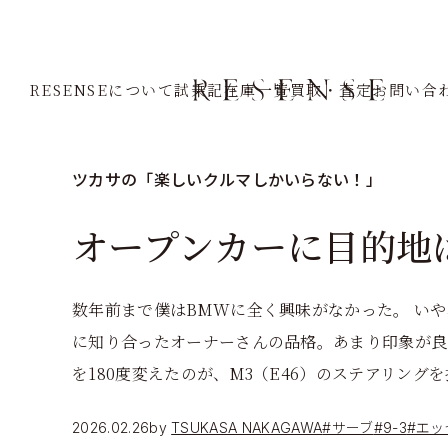
Home
Journal
サーブ
9-3
オープンカーに目的地は
RESENSEについて
試乗記
在庫一覧
買取・査定
お問い合
ツカサの「楽しいクルマしかいらない！」
オープンカーに目的地
数年前まで僕はBMWに全く興味がなかった。 い
に知り合ったオーナーさんの品格。あまり印象が良
を180度変えたのが、M3（E46）のステアリング
2026.02.26
by
TSUKASA NAKAGAWA
#サーブ
#9-3
#エッ