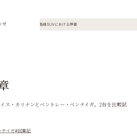
わせ
ー
ベンテイガ
最高峰SUVにおける序章
章
ロイス・カリナンとベントレー・ベンテイガ。2台を比較試
ンテイガ
#試乗記