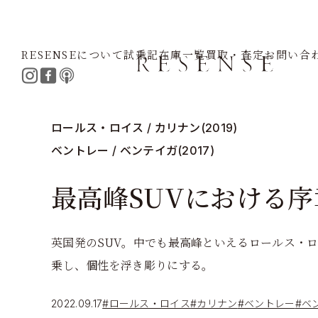
RESENSEについて
試乗記
在庫一覧
買取・査定
お問い合
Home
Journal
ロールス・ロイス
カリナン
ベントレ
ロールス・ロイス / カリナン(2019)
ベントレー / ベンテイガ(2017)
最高峰SUVにおける序
英国発のSUV。中でも最高峰といえるロールス・
乗し、個性を浮き彫りにする。
2022.09.17
#ロールス・ロイス
#カリナン
#ベントレー
#ベ