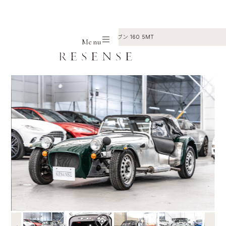
Home
Selection
Caterham
セブン 160 5MT
Menu
←
→