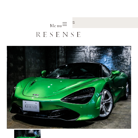
Home
Selection
Mclaren
720S
Menu
←
→