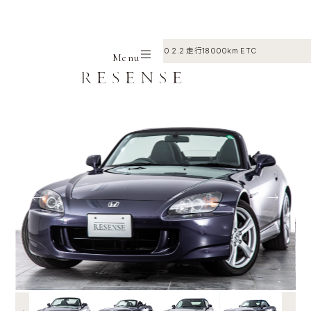
Home
Selection
Honda
S2000 2.2 走行18000km ETC
Menu
←
→