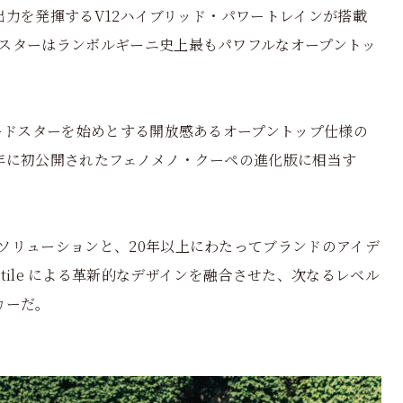
総出力を発揮するV12ハイブリッド・パワートレインが搭載
スターはランボルギーニ史上最もパワフルなオープントッ
ロードスターを始めとする開放感あるオープントップ仕様の
25 年に初公開されたフェノメノ・クーペの進化版に相当す
ソリューションと、20年以上にわたってブランドのアイデ
ro Stile による革新的なデザインを融合させた、次なるレベル
カーだ。