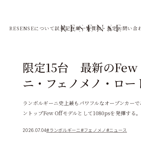
Home
Journal
ランボルギーニ
フェノメノ
RESENSEについて
試乗記
在庫一覧
買取・査定
お問い合
限定15台 最新のFew
ニ・フェノメノ・ロー
ランボルギーニ史上最もパワフルなオープンカーで
ントップFew Offモデルとして1080psを発揮する
2026.07.04
#ランボルギーニ
#フェノメノ
#ニュース