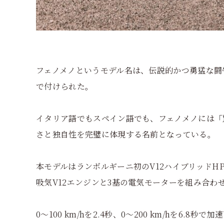
フェノメノというモデル名は、伝説的かつ勇猛な闘
で付けられた。
イタリア語でもスペイン語でも、フェノメノには「
さと独自性を完璧に体現する名前となっている。
本モデルはランボルギーニ初のV12ハイブリッドHP
吸気V12エンジンと3基の電気モーターを組み合わせ
0～100 km/hを2.4秒、0～200 km/hを6.