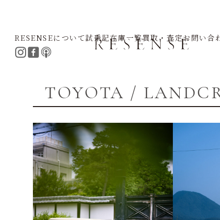
RESENSEについて
試乗記
在庫一覧
買取・査定
お問い合
Home
TOYOTA
LANDCRUISER
TOYOTA / LANDC