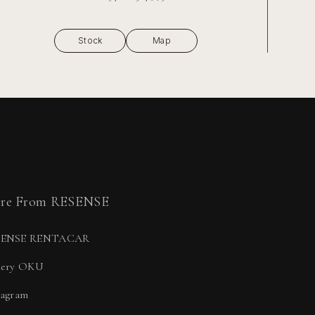
Stock
Map
re From RESENSE
SENSE RENTACAR
lery OKU
tagram