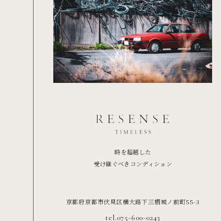
時を超越した
受け継ぐべきコンディション
京都府京都市伏見区横大路下三栖城ノ前町55-3
tel.075-600-0243