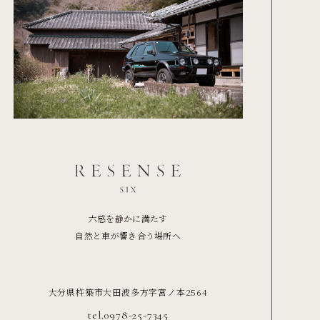
六感を静かに満たす
自然と車が響き合う場所へ
大分県杵築市大田波多方字宮ノ本2564
tel.0978-25-7345