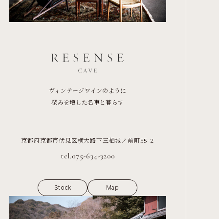
ヴィンテージワインのように
深みを増した名車と暮らす
京都府京都市伏見区横大路下三栖城ノ前町55-2
tel.075-634-3200
Stock
Map