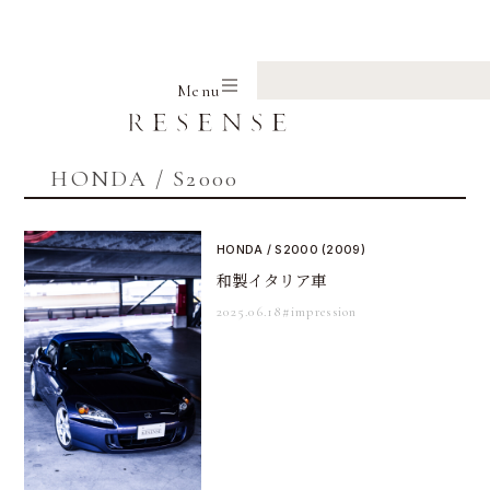
Home
HONDA
S2000
Menu
HONDA / S2000
HONDA / S2000 (2009)
和製イタリア車
2025.06.18
#impression