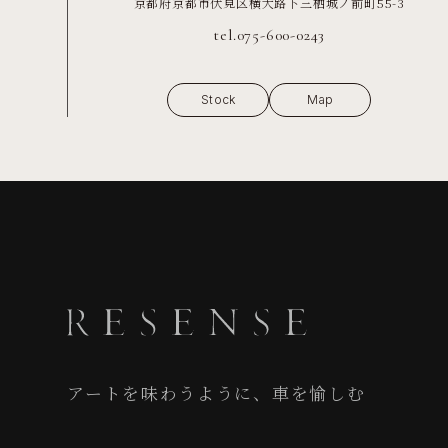
京都府京都市伏見区横大路下三栖城ノ前町55-3
tel.075-600-0243
Stock
Map
アートを味わうように、車を愉しむ