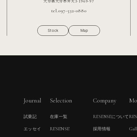
大分県大分市弁天3-1969-97
tel.097-532-0880
Stock
Map
Journal
Selection
Company
Mo
RE
試乗記
在庫一覧
RESENSEについて
RESENSE
Gal
エッセイ
採用情報