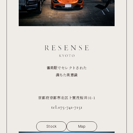
審美眼でセレクトされた
満ちた美意識
京都府京都市北区上賀茂桜井31-1
tel.075-741-7151
Stock
Map