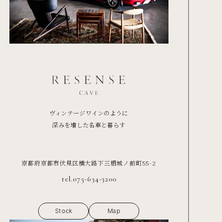
ヴィンテージワインのように
深みを増した名車と暮らす
京都府京都市伏見区横大路下三栖城ノ前町55-2
tel.075-634-3200
Stock
Map