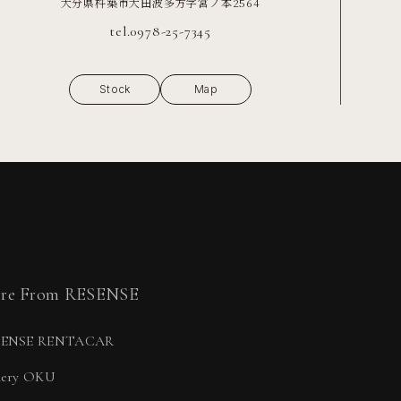
大分県杵築市大田波多方字宮ノ本2564
tel.0978-25-7345
Stock
Map
re From RESENSE
SENSE RENTACAR
lery OKU