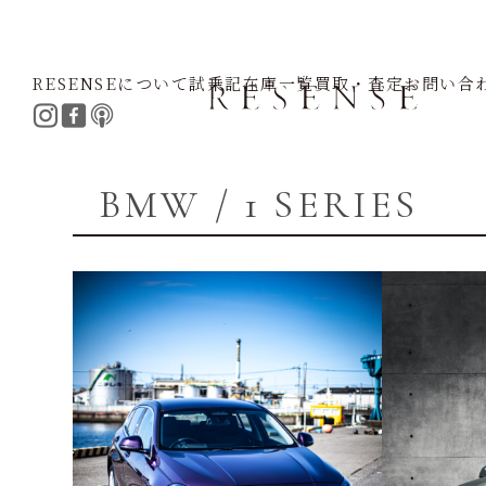
RESENSEについて
試乗記
在庫一覧
買取・査定
お問い合
Home
BMW
1 SERIES
BMW / 1 SERIES