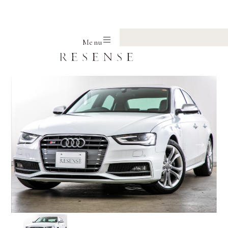
Home
Selection
Audi
S4
Menu
←
→