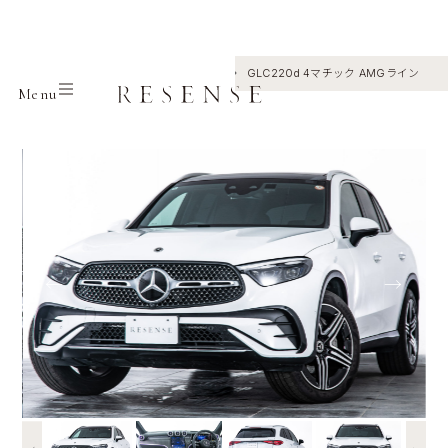
Home
Selection
Mercedes benz
GLC220d 4マチック AMGライン
Menu
←
→