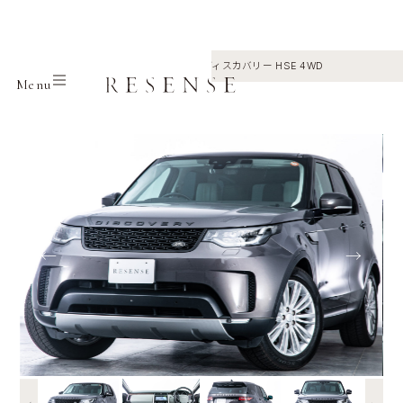
Home
Selection
Land rover
ディスカバリー HSE 4WD
Menu
←
→