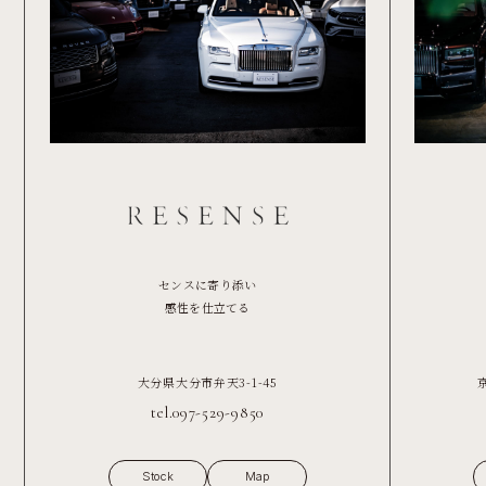
センスに寄り添い
感性を仕立てる
大分県大分市弁天3-1-45
tel.097-529-9850
Stock
Map