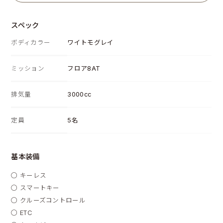
スペック
ボディカラー
ワイトモグレイ
ミッション
フロア8AT
排気量
3000cc
定員
5名
基本装備
◯
キーレス
◯
スマートキー
◯
クルーズコントロール
◯
ETC