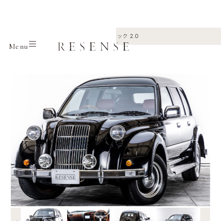
Home
Selection
Toyota
クラシック 2.0
Menu
←
→