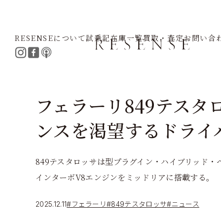
RESENSEについて
試乗記
在庫一覧
買取・査定
お問い合
Home
Journal
フェラーリ
849テスタロッサ
フェラーリ849テスタ
ンスを渇望するドライ
849テスタロッサは型プラグイン・ハイブリッド・
インターボV8エンジンをミッドリアに搭載する。
2025.12.11
#フェラーリ
#849テスタロッサ
#ニュース