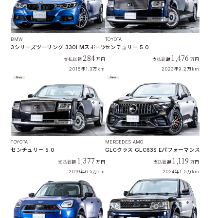
BMW
TOYOTA
3シリーズツーリング 330i Mスポーツ
センチュリー 5.0
284
1,476
支払総額
万円
支払総額
万円
2016年
1.3万km
2023年
9.2万km
New
New
TOYOTA
MERCEDES AMG
センチュリー 5.0
GLCクラス GLC63S Eパフォーマンス 4WD
1,377
1,119
支払総額
万円
支払総額
万円
2019年
6.5万km
2024年
1.5万km