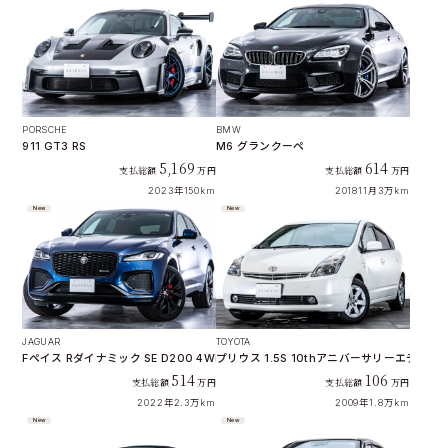
PORSCHE
BMW
911 GT3 RS
M6 グランクーペ
5,169
614
支払総額
万円
支払総額
万円
2023年
150km
201811月
3万km
New
New
JAGUAR
TOYOTA
Fペイス Rダイナミック SE D200 4WD
プリウス 1.5S 10thアニバーサリーエディシ
514
106
支払総額
万円
支払総額
万円
2022年
2.3万km
2009年
1.8万km
New
New