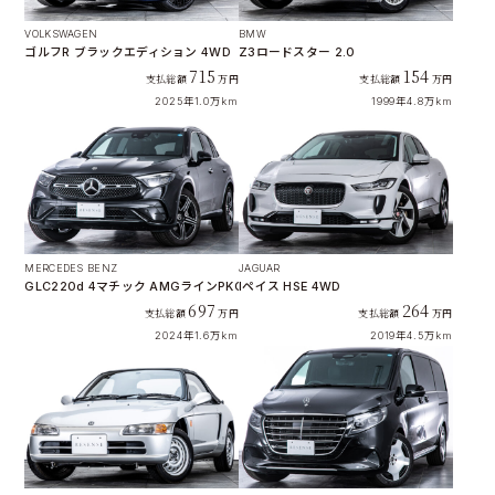
VOLKSWAGEN
BMW
ゴルフR ブラックエディション 4WD
Z3ロードスター 2.0
715
154
支払総額
万円
支払総額
万円
2025年
1.0万km
1999年
4.8万km
MERCEDES BENZ
JAGUAR
GLC220d 4マチック AMGラインPKG （ISG搭載）
Iペイス HSE 4WD
697
264
支払総額
万円
支払総額
万円
2024年
1.6万km
2019年
4.5万km