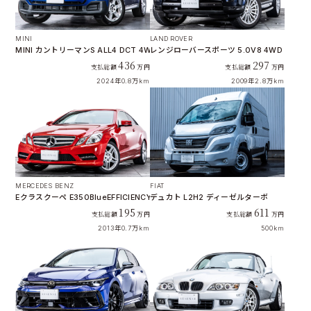
MINI
LAND ROVER
MINI カントリーマンS ALL4 DCT 4WD
レンジローバースポーツ 5.0V8 4WD
436
297
支払総額
万円
支払総額
万円
2024年
0.8万km
2009年
2.8万km
MERCEDES BENZ
FIAT
Eクラスクーペ E350BlueEFFICIENCY AMGスポーツパッケージ
デュカト L2H2 ディーゼルターボ
195
611
支払総額
万円
支払総額
万円
2013年
0.7万km
500km