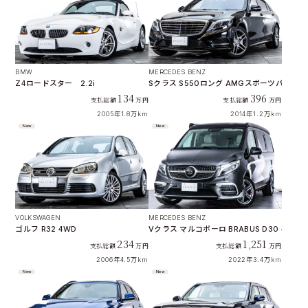
BMW
MERCEDES BENZ
Z4ロードスター 2.2i
Sクラス S550ロング AMGスポーツパッケー
134
396
支払総額
万円
支払総額
万円
2005年
1.8万km
2014年
1.2万km
New
New
VOLKSWAGEN
MERCEDES BENZ
ゴルフ R32 4WD
Vクラス マルコポーロ BRABUS D30 4×4 
234
1,251
支払総額
万円
支払総額
万円
2006年
4.5万km
2022年
3.4万km
New
New