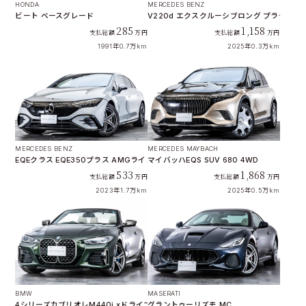
HONDA
MERCEDES BENZ
ビート ベースグレード
V220d エクスクルーシブロング プラチナス
285
1,158
支払総額
万円
支払総額
万円
1991年
0.7万km
2025年
0.3万km
MERCEDES BENZ
MERCEDES MAYBACH
EQEクラス EQE350プラス AMGラインパッケージ
マイバッハEQS SUV 680 4WD
533
1,868
支払総額
万円
支払総額
万円
2023年
1.7万km
2025年
0.5万km
BMW
MASERATI
4シリーズカブリオレM440i xドライブ 4WD
グラントゥーリズモ MC