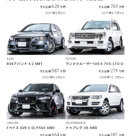
620
703
支払総額
万円
支払総額
万円
2021年
2万km
2017年
9.3万km
AUDI
TOYOTA
RS4アバント 4.2 6MT
ランドクルーザー100 4.7VX-LTD Gセレク
587
279
支払総額
万円
支払総額
万円
2007年
9.2万km
2006年
12.3万km
JAGUAR
VOLKSWAGEN
Fペイス SVR 5.0L P550 4WD
トゥアレグ V6 4WD
664
187
支払総額
万円
支払総額
万円