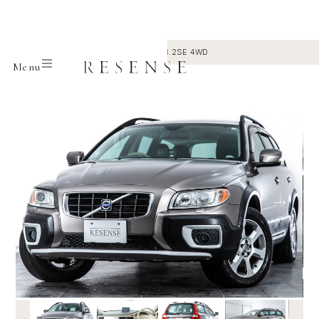
Home
Selection
Volvo
XC70 3.2SE 4WD
Menu
←
→