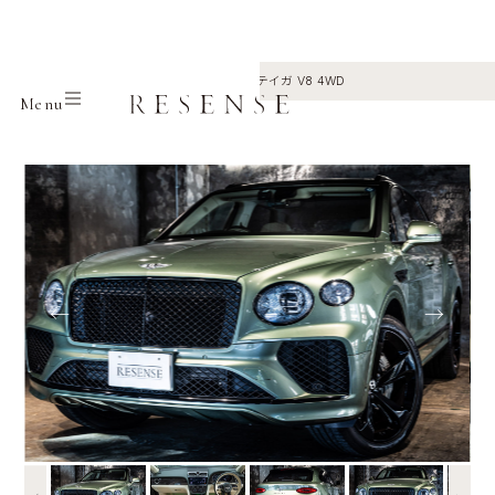
Home
Selection
Bentley
ベンテイガ V8 4WD
Menu
←
→