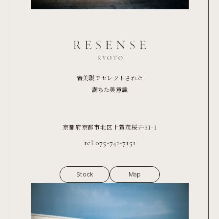
審美眼でセレクトされた
満ちた美意識
京都府京都市北区上賀茂桜井31-1
tel.075-741-7151
Stock
Map