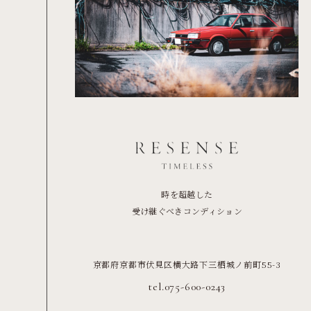
時を超越した
受け継ぐべきコンディション
京都府京都市伏見区横大路下三栖城ノ前町55-3
tel.075-600-0243