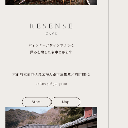
ヴィンテージワインのように
深みを増した名車と暮らす
京都府京都市伏見区横大路下三栖城ノ前町55-2
tel.075-634-3200
Stock
Map