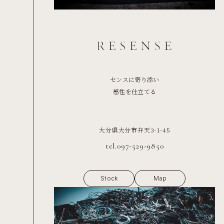
センスに寄り添い
感性を仕立てる
大分県大分市弁天3-1-45
tel.097-529-9850
Stock
Map