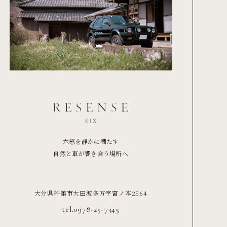
六感を静かに満たす
自然と車が響き合う場所へ
大分県杵築市大田波多方字宮ノ本2564
tel.0978-25-7345