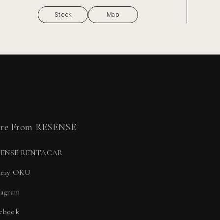
Stock
Map
re From RESENSE
SENSE RENTACAR
lery OKU
tagram
ebook