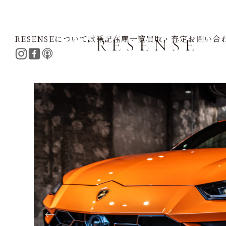
RESENSEについて
試乗記
在庫一覧
買取・査定
お問い合
Home
Selection
Lamborghini
ウルス 4WD 左H
←