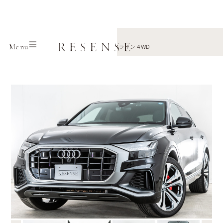
Home
Selection
Audi
Menu
Q8 55TFSI クワトロ デビューPKG Sライン 4WD
←
→